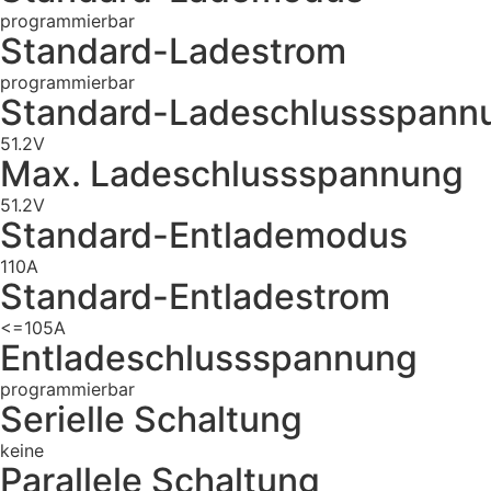
programmierbar
Standard-Ladestrom
programmierbar
Standard-Ladeschlussspann
51.2V
Max. Ladeschlussspannung
51.2V
Standard-Entlademodus
110A
Standard-Entladestrom
<=105A
Entladeschlussspannung
programmierbar
Serielle Schaltung
keine
Parallele Schaltung